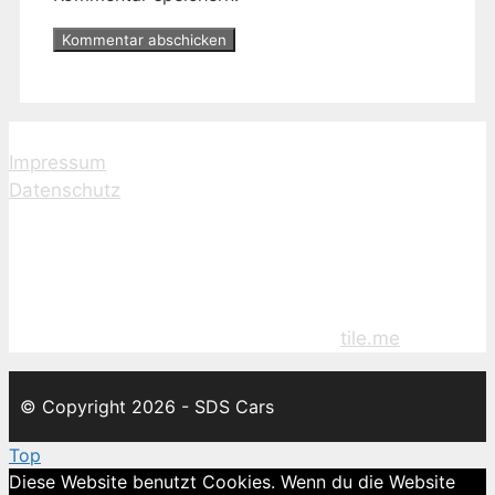
Rechtliches
Impressum
Datenschutz
SDS Cars – Kfz-Aufbereitung Stralsund
Carl-Heydemann-Ring 128
D-18437 Stralsund
Dieses Projekt wurde umgesetzt von
tile.me
.
© Copyright 2026 - SDS Cars
Top
Diese Website benutzt Cookies. Wenn du die Website