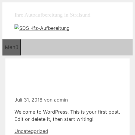
Zum
Inhalt
Ihre Autoaufbereitung in Stralsund
springen
Menü
Hello world!
Juli 31, 2018
von
admin
Welcome to WordPress. This is your first post.
Edit or delete it, then start writing!
Kategorien
Uncategorized